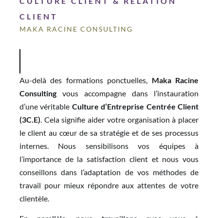
CULTURE CLIENT & RELATION
CLIENT
MAKA RACINE CONSULTING
Au-delà des formations ponctuelles,
M
a
k
a
R
a
c
i
n
e
C
o
n
s
u
l
t
i
n
g
vous accompagne dans l’instauration
d’une véritable
Culture d’Entreprise Centrée Client
(3C.E)
. Cela signifie aider votre organisation à placer
le client au cœur de sa stratégie et de ses processus
internes. Nous sensibilisons vos équipes à
l’importance de la satisfaction client et nous vous
conseillons dans l’adaptation de vos méthodes de
travail pour mieux répondre aux attentes de votre
clientèle.